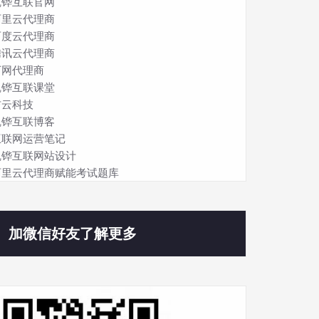
凯铧互联官网
阿里云代理商
百度云代理商
腾讯云代理商
万网代理商
凯铧互联课堂
吉云科技
凯铧互联博客
互联网运营笔记
凯铧互联网站设计
阿里云代理商赋能考试题库
加微信好友了解更多