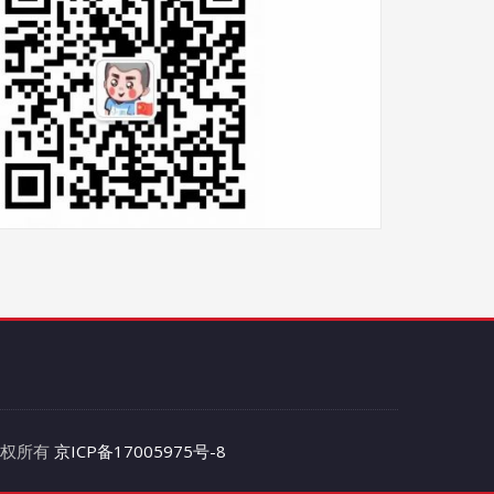
 版权所有
京ICP备17005975号-8