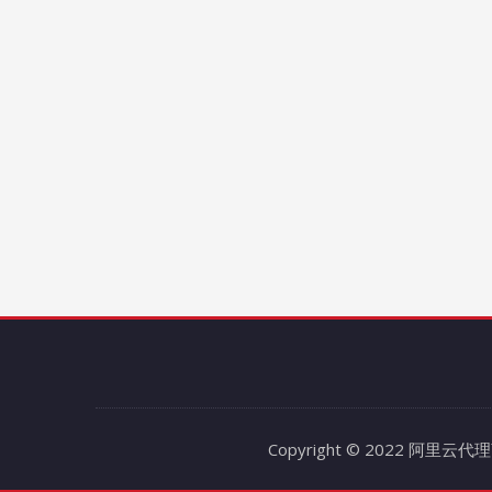
Copyright © 2022 