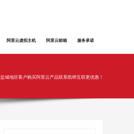
阿里云虚拟主机
阿里云邮箱
服务承诺
盐城地区客户购买阿里云产品联系凯铧互联更优惠！
搜索