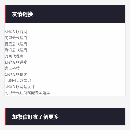
友情链接
凯铧互联官网
阿里云代理商
百度云代理商
腾讯云代理商
万网代理商
凯铧互联课堂
吉云科技
凯铧互联博客
互联网运营笔记
凯铧互联网站设计
阿里云代理商赋能考试题库
加微信好友了解更多