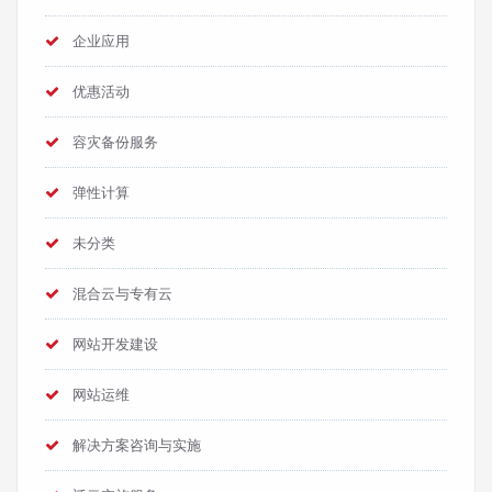
企业应用
优惠活动
容灾备份服务
弹性计算
未分类
混合云与专有云
网站开发建设
网站运维
解决方案咨询与实施