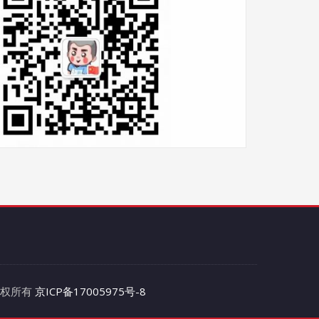
 版权所有
京ICP备17005975号-8