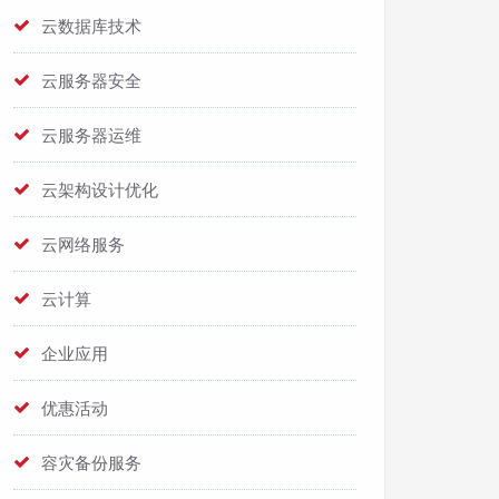
云数据库技术
云服务器安全
云服务器运维
云架构设计优化
云网络服务
云计算
企业应用
优惠活动
容灾备份服务