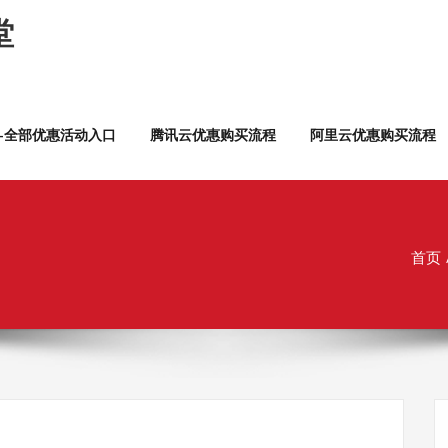
堂
云—全部优惠活动入口
腾讯云优惠购买流程
阿里云优惠购买流程
首页