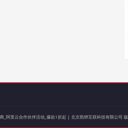
阿里云代理商_阿里云合作伙伴活动_爆款1折起 | 北京凯铧互联科技有限公司