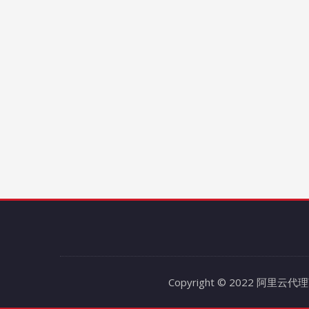
Copyright © 2022 