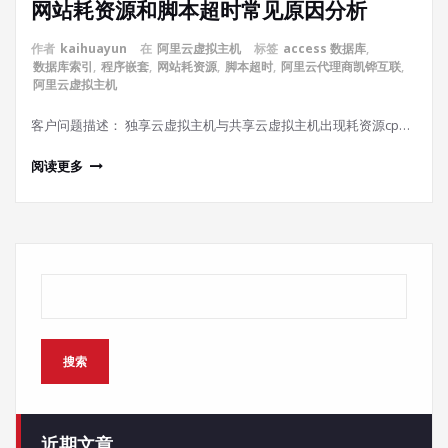
网站耗资源和脚本超时常见原因分析
作者
kaihuayun
在
阿里云虚拟主机
标签
access 数据库
,
数据库索引
,
程序嵌套
,
网站耗资源
,
脚本超时
,
阿里云代理商凯铧互联
,
阿里云虚拟主机
客户问题描述： 独享云虚拟主机与共享云虚拟主机出现耗资源cp…
阅读更多
搜索
搜索
近期文章