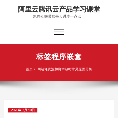
Skip
阿里云腾讯云产品学习课堂
to
content
凯铧互联带您每天进步一点点！
切
换
导
航
标签程序嵌套
首页
网站耗资源和脚本超时常见原因分析
2020年 2月 10日