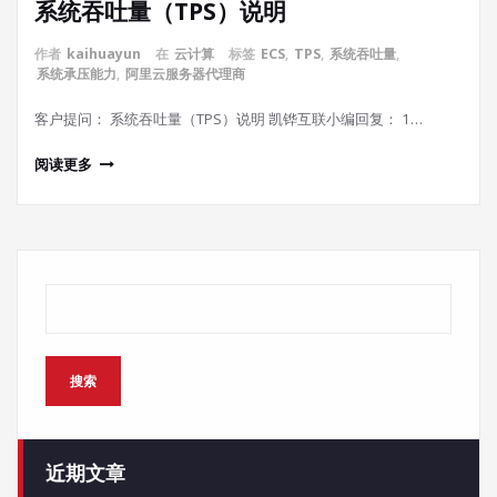
系统吞吐量（TPS）说明
作者
kaihuayun
在
云计算
标签
ECS
,
TPS
,
系统吞吐量
,
系统承压能力
,
阿里云服务器代理商
客户提问： 系统吞吐量（TPS）说明 凯铧互联小编回复： 1…
阅读更多
搜索
搜索
近期文章