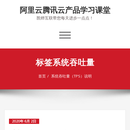
Skip
阿里云腾讯云产品学习课堂
to
content
凯铧互联带您每天进步一点点！
切
换
导
航
标签系统吞吐量
首页
系统吞吐量（TPS）说明
2020年 6月 2日