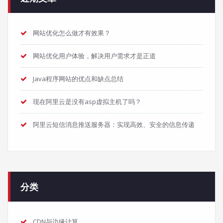
网站优化怎么做才有效果？
网站优化用户体验，解决用户需求才是正道
Java程序网站的优点和缺点总结
现在阿里云是没有asp虚拟主机了吗？
阿里云短信消息推送服务器：实现高效、安全的信息传递
分类
CDN与边缘计算