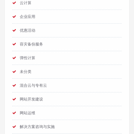
云计算
企业应用
优惠活动
容灾备份服务
弹性计算
未分类
混合云与专有云
网站开发建设
网站运维
解决方案咨询与实施