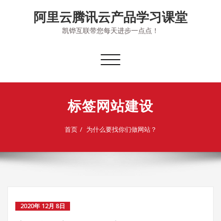
Skip
阿里云腾讯云产品学习课堂
to
content
凯铧互联带您每天进步一点点！
切
换
导
航
标签网站建设
首页
为什么要找你们做网站？
2020年 12月 8日