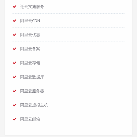
迁云实施服务
阿里云CDN
阿里云优惠
阿里云备案
阿里云存储
阿里云数据库
阿里云服务器
阿里云虚拟主机
阿里云邮箱