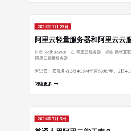
2024年 7月 23日
阿里云轻量服务器和阿里云云
作者
kaihuayun
在
阿里云服务器
标签
凯铧互
阿里云轻量服务器
阿里云：云服务器2核4G6M带宽68元/年、2核4
阅读更多
2024年 7月 3日