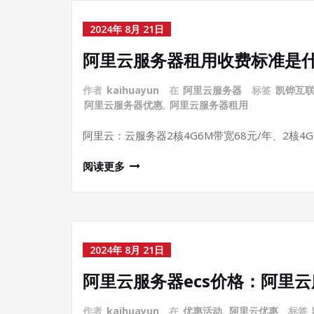
2024年 8月 21日
阿里云服务器租用收费标准是
作者
kaihuayun
在
阿里云服务器
标签
凯铧互
阿里云服务器优惠
,
阿里云服务器租用
阿里云：云服务器2核4G6M带宽68元/年、2核4
阅读更多
2024年 8月 21日
阿里云服务器ecs价格：阿里
作者
kaihuayun
在
优惠活动
,
阿里云优惠
标签