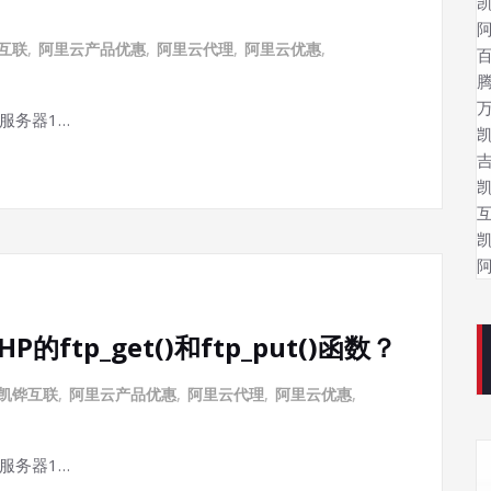
互联
,
阿里云产品优惠
,
阿里云代理
,
阿里云优惠
,
G服务器1…
tp_get()和ftp_put()函数？
凯铧互联
,
阿里云产品优惠
,
阿里云代理
,
阿里云优惠
,
G服务器1…