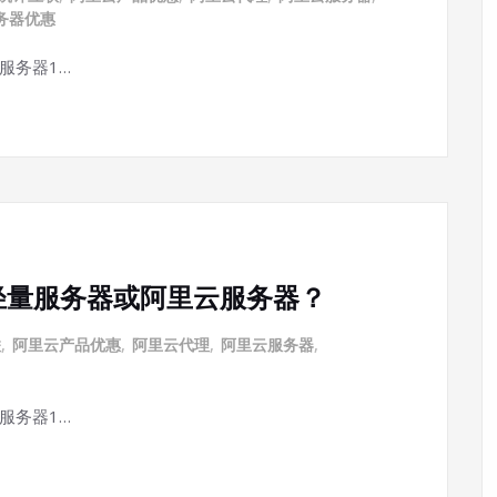
务器优惠
G服务器1…
轻量服务器或阿里云服务器？
联
,
阿里云产品优惠
,
阿里云代理
,
阿里云服务器
,
G服务器1…