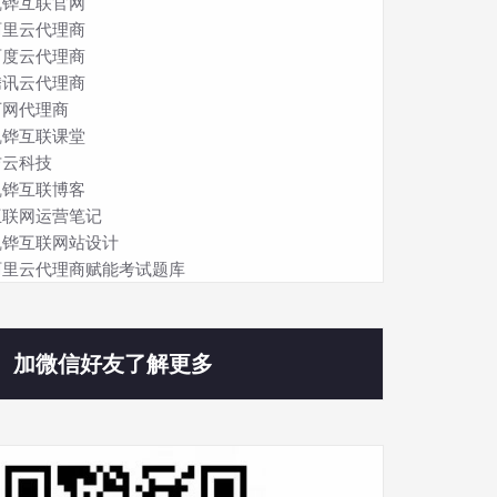
凯铧互联官网
阿里云代理商
百度云代理商
腾讯云代理商
万网代理商
凯铧互联课堂
吉云科技
凯铧互联博客
互联网运营笔记
凯铧互联网站设计
阿里云代理商赋能考试题库
加微信好友了解更多