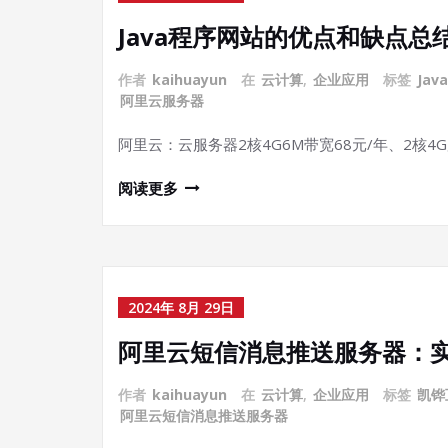
Java程序网站的优点和缺点总
作者
kaihuayun
在
云计算
,
企业应用
标签
Jav
阿里云服务器
阿里云：云服务器2核4G6M带宽68元/年、2核4
阅读更多
2024年 8月 29日
阿里云短信消息推送服务器：
作者
kaihuayun
在
云计算
,
企业应用
标签
凯铧
阿里云短信消息推送服务器