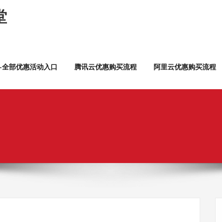
堂
云—全部优惠活动入口
腾讯云优惠购买流程
阿里云优惠购买流程