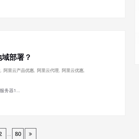
地域部署？
联
,
阿里云产品优惠
,
阿里云代理
,
阿里云优惠
,
G服务器1…
2
80
…