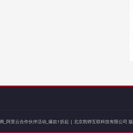
阿里云代理商_阿里云合作伙伴活动_爆款1折起 | 北京凯铧互联科技有限公司