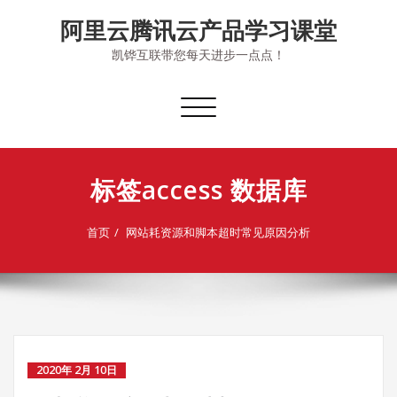
Skip
阿里云腾讯云产品学习课堂
to
content
凯铧互联带您每天进步一点点！
切
换
导
航
标签access 数据库
首页
网站耗资源和脚本超时常见原因分析
2020年 2月 10日