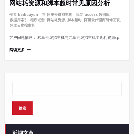
网站耗资源和脚本超时常见原因分析
作者
kaihuayun
在
阿里云虚拟主机
标签
access 数据库
,
数据库索引
,
程序嵌套
,
网站耗资源
,
脚本超时
,
阿里云代理商凯铧互联
,
阿里云虚拟主机
客户问题描述： 独享云虚拟主机与共享云虚拟主机出现耗资源cp…
阅读更多
搜索
搜索
近期文章