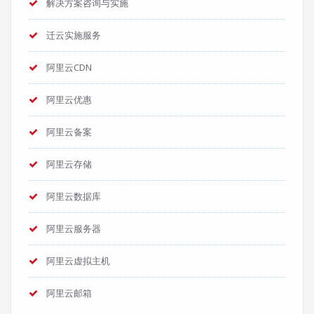
解决方案咨询与实施
迁云实施服务
阿里云CDN
阿里云优惠
阿里云备案
阿里云存储
阿里云数据库
阿里云服务器
阿里云虚拟主机
阿里云邮箱