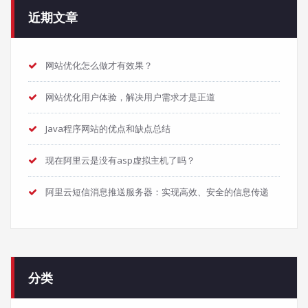
近期文章
网站优化怎么做才有效果？
网站优化用户体验，解决用户需求才是正道
Java程序网站的优点和缺点总结
现在阿里云是没有asp虚拟主机了吗？
阿里云短信消息推送服务器：实现高效、安全的信息传递
分类