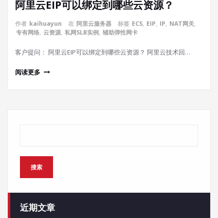
阿里云EIP可以绑定到哪些云资源？
作者
kaihuayun
在
阿里云服务器
标签
ECS
,
EIP
,
IP
,
NAT网关
,
专有网络
,
云资源
,
私网SLB实例
,
辅助弹性网卡
客户提问： 阿里云EIP可以绑定到哪些云资源？ 阿里云技术回…
阅读更多
搜索
搜索
近期文章