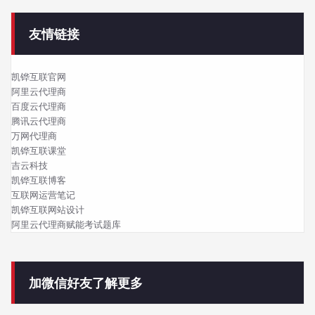
友情链接
凯铧互联官网
阿里云代理商
百度云代理商
腾讯云代理商
万网代理商
凯铧互联课堂
吉云科技
凯铧互联博客
互联网运营笔记
凯铧互联网站设计
阿里云代理商赋能考试题库
加微信好友了解更多