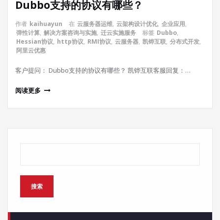
Dubbo支持的协议有哪些？
作者
kaihuayun
在
云服务器运维
,
云架构设计优化
,
企业应用
,
弹性计算
,
解决方案咨询与实施
,
迁云实施服务
标签
Dubbo
,
Hessian协议
,
http协议
,
RMI协议
,
云服务器
,
凯铧互联
,
分布式开发
,
阿里云优惠
客户提问： Dubbo支持的协议有哪些？ 凯铧互联客服回复：…
阅读更多
搜索
搜索