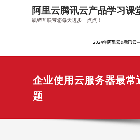
Skip
阿里云腾讯云产品学习课
to
content
凯铧互联带您每天进步一点点！
2024年阿里云&腾讯
企业使用云服务器最常
题