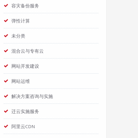
容灾备份服务
弹性计算
未分类
混合云与专有云
网站开发建设
网站运维
解决方案咨询与实施
迁云实施服务
阿里云CDN