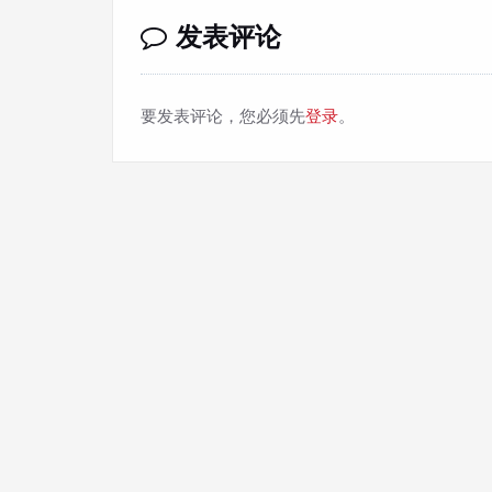
发表评论
要发表评论，您必须先
登录
。