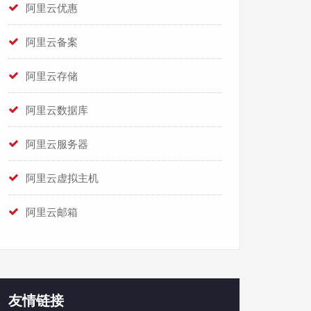
阿里云优惠
阿里云备案
阿里云存储
阿里云数据库
阿里云服务器
阿里云虚拟主机
阿里云邮箱
友情链接