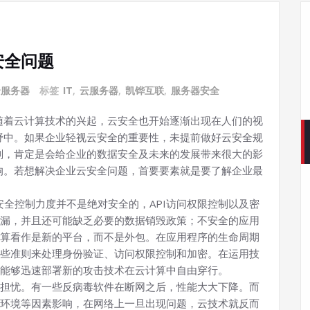
安全问题
云服务器
标签
IT
,
云服务器
,
凯铧互联
,
服务器安全
随着云计算技术的兴起，云安全也开始逐渐出现在人们的视
野中。如果企业轻视云安全的重要性，未提前做好云安全规
划，肯定是会给企业的数据安全及未来的发展带来很大的影
响。若想解决企业云安全问题，首要要素就是要了解企业最
安全控制力度并不是绝对安全的，API访问权限控制以及密
漏，并且还可能缺乏必要的数据销毁政策；不安全的应用
算看作是新的平台，而不是外包。在应用程序的生命周期
些准则来处理身份验证、访问权限控制和加密。在运用技
能够迅速部署新的攻击技术在云计算中自由穿行。
担忧。有一些反病毒软件在断网之后，性能大大下降。而
环境等因素影响，在网络上一旦出现问题，云技术就反而