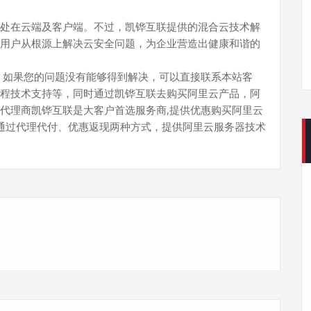
处在云端及客户端。不过，凯铧互联提供的混合云技术解
用户从根源上解决云安全问题，为企业营造出健康和谐的
，如果您的问题没有能够得到解决，可以直接联系本站客
程技术支持等，同时通过凯铧互联去购买阿里云产品，阿
代理商凯铧互联是大客户首选服务商,提供优惠购买阿里云
以通过代理代付、优惠返现两种方式，提供阿里云服务器技术