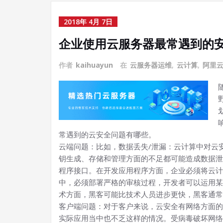
2018年 4月 7日
企业使用云服务器最常遇到的
作者
kaihuayun
在
云服务器运维
,
云计算
,
阿里
常遇到的云安全问题有哪些。
云端问题：比如，数据丢失/泄漏：云计算中对云
钥生成、存储和管理方面的不足都可能造成数据泄
程序接口。在开发应用程序方面，企业必须将云计
中，必须部署严格的审核过程，开发者可以运用某
术方面，黑客可能比技术人员进步更快，黑客通常
客户端问题：对于客户来说，云安全有网络方面的
实际应用当中也不乏这样的情况。受病毒破坏网络