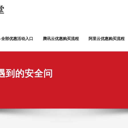
堂
云—全部优惠活动入口
腾讯云优惠购买流程
阿里云优惠购买流程
遇到的安全问