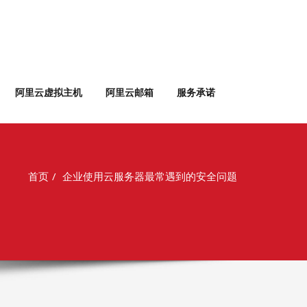
阿里云虚拟主机
阿里云邮箱
服务承诺
首页
企业使用云服务器最常遇到的安全问题