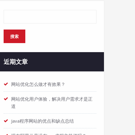
搜索
搜索
近期文章
网站优化怎么做才有效果？
网站优化用户体验，解决用户需求才是正
道
Java程序网站的优点和缺点总结