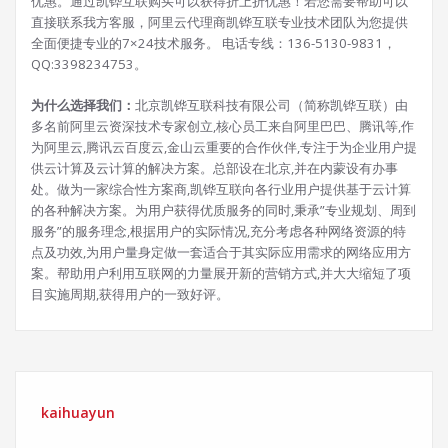
优惠。通过凯铧互联购买可以获得折上折优惠！若您需要帮助可以
直接联系我方客服，阿里云代理商凯铧互联专业技术团队为您提供
全面便捷专业的7×24技术服务。 电话专线：136-5130-9831，
QQ:3398234753。
为什么选择我们：
北京凯铧互联科技有限公司（简称凯铧互联）由
多名前阿里云资深技术专家创立,核心员工来自阿里巴巴、腾讯等,作
为阿里云,腾讯云百度云,金山云重要的合作伙伴,专注于为企业用户提
供云计算及云计算的解决方案。总部设在北京,并在内蒙设有办事
处。做为一家综合性方案商,凯铧互联向各行业用户提供基于云计算
的各种解决方案。为用户获得优质服务的同时,秉承”专业规划、周到
服务”的服务理念,根据用户的实际情况,充分考虑各种网络资源的特
点及功效,为用户量身定做一套适合于其实际应用需求的网络应用方
案。帮助用户利用互联网的力量展开新的营销方式,并大大缩短了项
目实施周期,获得用户的一致好评。
kaihuayun