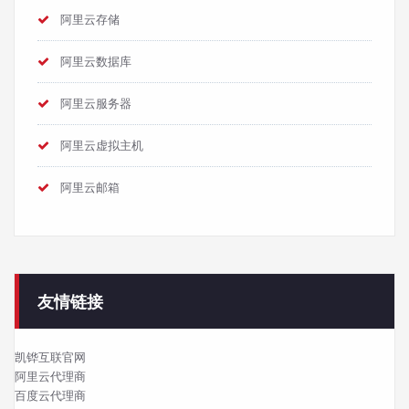
阿里云存储
阿里云数据库
阿里云服务器
阿里云虚拟主机
阿里云邮箱
友情链接
凯铧互联官网
阿里云代理商
百度云代理商