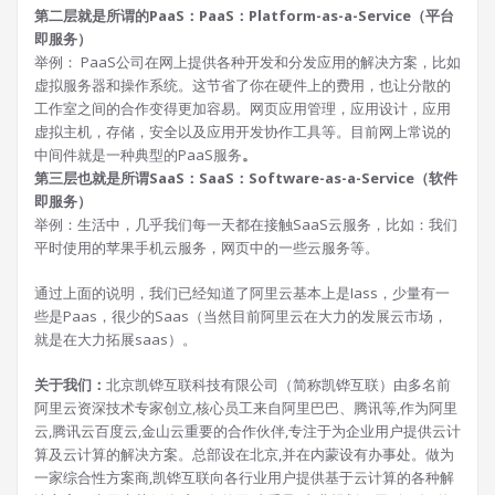
第二层就是所谓的PaaS：PaaS：Platform-as-a-Service（平台
即服务）
举例： PaaS公司在网上提供各种开发和分发应用的解决方案，比如
虚拟服务器和操作系统。这节省了你在硬件上的费用，也让分散的
工作室之间的合作变得更加容易。网页应用管理，应用设计，应用
虚拟主机，存储，安全以及应用开发协作工具等。目前网上常说的
中间件就是一种典型的PaaS服务
。
第三层也就是所谓SaaS：SaaS：Software-as-a-Service（软件
即服务）
举例：生活中，几乎我们每一天都在接触SaaS云服务，比如：我们
平时使用的苹果手机云服务，网页中的一些云服务等。
通过上面的说明，我们已经知道了阿里云基本上是Iass，少量有一
些是Paas，很少的Saas（当然目前阿里云在大力的发展云市场，
就是在大力拓展saas）。
关于我们：
北京凯铧互联科技有限公司（简称凯铧互联）由多名前
阿里云资深技术专家创立,核心员工来自阿里巴巴、腾讯等,作为阿里
云,腾讯云百度云,金山云重要的合作伙伴,专注于为企业用户提供云计
算及云计算的解决方案。总部设在北京,并在内蒙设有办事处。做为
一家综合性方案商,凯铧互联向各行业用户提供基于云计算的各种解