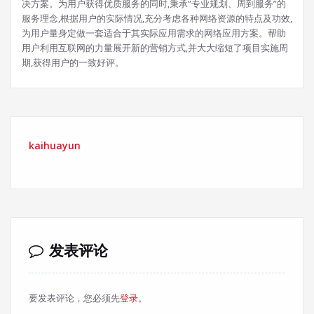
决方案。为用户获得优质服务的同时,秉承”专业规划、周到服务”的
服务理念,根据用户的实际情况,充分考虑各种网络资源的特点及功效,
为用户量身定做一套适合于其实际应用需求的网络应用方案。帮助
用户利用互联网的力量展开新的营销方式,并大大缩短了项目实施周
期,获得用户的一致好评。
kaihuayun
发表评论
要发表评论，您必须先
登录
。