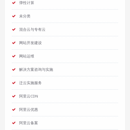
弹性计算
未分类
混合云与专有云
网站开发建设
网站运维
解决方案咨询与实施
迁云实施服务
阿里云CDN
阿里云优惠
阿里云备案