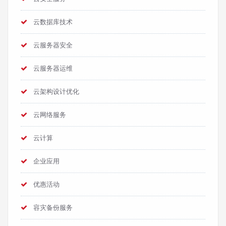
云数据库技术
云服务器安全
云服务器运维
云架构设计优化
云网络服务
云计算
企业应用
优惠活动
容灾备份服务