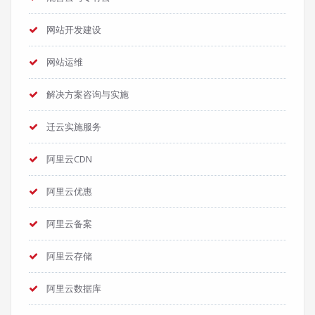
网站开发建设
网站运维
解决方案咨询与实施
迁云实施服务
阿里云CDN
阿里云优惠
阿里云备案
阿里云存储
阿里云数据库