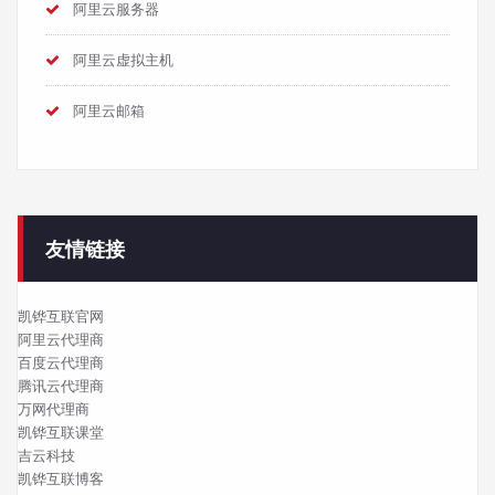
阿里云服务器
阿里云虚拟主机
阿里云邮箱
友情链接
凯铧互联官网
阿里云代理商
百度云代理商
腾讯云代理商
万网代理商
凯铧互联课堂
吉云科技
凯铧互联博客