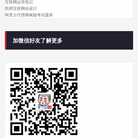
互联网运营笔记
凯铧互联网站设计
阿里云代理商赋能考试题库
加微信好友了解更多