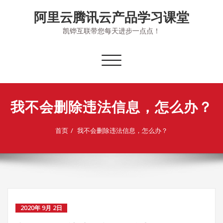
Skip
阿里云腾讯云产品学习课堂
to
content
凯铧互联带您每天进步一点点！
切
换
导
航
我不会删除违法信息，怎么办？
首页
我不会删除违法信息，怎么办？
2020年 9月 2日