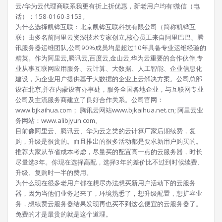
云/华为云代理商联系我更有折上折优惠，新老用户均有!微信（电
话）：158-0160-3153。
为什么选择凯铧互联：北京凯铧互联科技有限公司（简称凯铧互
联）由多名前阿里云资深技术专家创立,核心员工来自阿里巴巴、腾
讯服务器运维团队,公司90%成员均是超过10年具备专业运维经验的
精英。作为阿里云,腾讯云,百度云,金山云,华为云重要的合作伙伴,专
业从事互联网应用服务、云计算、大数据、人工智能、企业信息化
建设，为企业用户提供基于大数据的企业上云解决方案。公司总部
设在北京,并在内蒙设有办事处，服务全国各地企业，与互联网专业
公司及主流服务商建立了良好合作关系。公司官网：
www.bjkaihua.com； 腾讯云网站www.bjkaihua.net.cn; 阿里云业
务网站：www.alibjyun.com。
目前像阿里云、腾讯云、华为云之类的云计算厂家后期续费，复
购，升级是很贵的。而且推出的很多活动都是要求新用户购买的。
推荐大家从节省成本考虑，尽量买的配置高一点的云服务器，时长
尽量选3年。你现在选择高配，选择3年的差价比不过到时候续费、
升级、复购时一半的费用。
为什么现在很多老用户都在想尽办法想买新用户活动下的云服务
器，因为当他们业务起来了，环境熟悉了，想升级配置，想扩容业
务，想续费云服务器结果发现再也买不到这么便宜的云服务器了。
免费的才是最贵的就是这个道理。