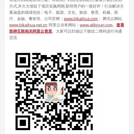
方式,并大大缩短了项目实施周期,获得用户的一致好评！行业解决方
案涵盖的领域包括：电子、能源、文化、旅游、教育、机械、医
疗、金融、餐饮等。公司官网：
www.bjkaihua.com
； 腾讯云网站
www.bjkaihua.net.cn
;
阿里云业务网站：
www.alibjyun.com
。
查看
凯铧互联相关阿里云资质
。大家可以扫描以下微信二维码进行沟通
交流