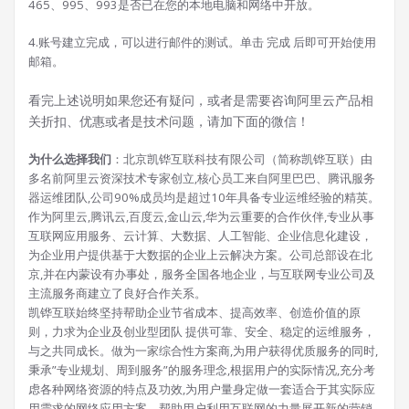
465、995、993是否已在您的本地电脑和网络中开放。
4.账号建立完成，可以进行邮件的测试。单击 完成 后即可开始使用
邮箱。
看完上述说明如果您还有疑问，或者是需要咨询阿里云产品相
关折扣、优惠或者是技术问题，请加下面的微信！
为什么选择我们
：北京凯铧互联科技有限公司（简称凯铧互联）由
多名前阿里云资深技术专家创立,核心员工来自阿里巴巴、腾讯服务
器运维团队,公司90%成员均是超过10年具备专业运维经验的精英。
作为阿里云,腾讯云,百度云,金山云,华为云重要的合作伙伴,专业从事
互联网应用服务、云计算、大数据、人工智能、企业信息化建设，
为企业用户提供基于大数据的企业上云解决方案。公司总部设在北
京,并在内蒙设有办事处，服务全国各地企业，与互联网专业公司及
主流服务商建立了良好合作关系。
凯铧互联始终坚持帮助企业节省成本、提高效率、创造价值的原
则，力求为企业及创业型团队 提供可靠、安全、稳定的运维服务，
与之共同成长。做为一家综合性方案商,为用户获得优质服务的同时,
秉承”专业规划、周到服务”的服务理念,根据用户的实际情况,充分考
虑各种网络资源的特点及功效,为用户量身定做一套适合于其实际应
用需求的网络应用方案。帮助用户利用互联网的力量展开新的营销