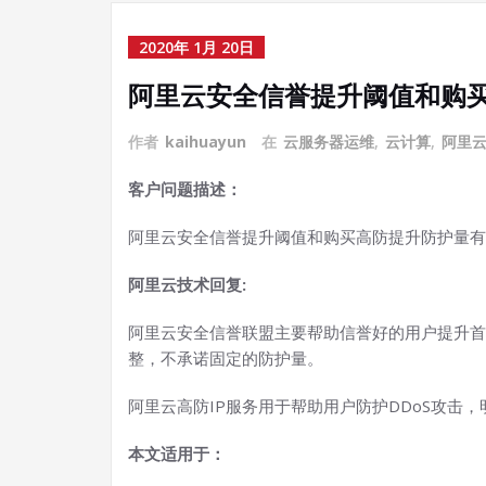
2020年 1月 20日
阿里云安全信誉提升阈值和购
作者
kaihuayun
在
云服务器运维
,
云计算
,
阿里
客户问题描述：
阿里云安全信誉提升阈值和购买高防提升防护量有
阿里云技术回复:
阿里云安全信誉联盟主要帮助信誉好的用户提升首
整，不承诺固定的防护量。
阿里云高防IP服务用于帮助用户防护DDoS攻击
本文适用于：