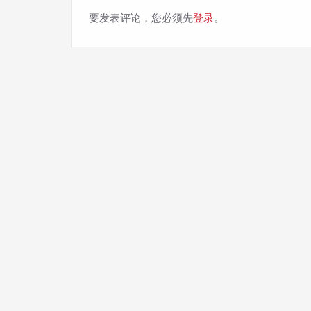
要发表评论，您必须先
登录
。