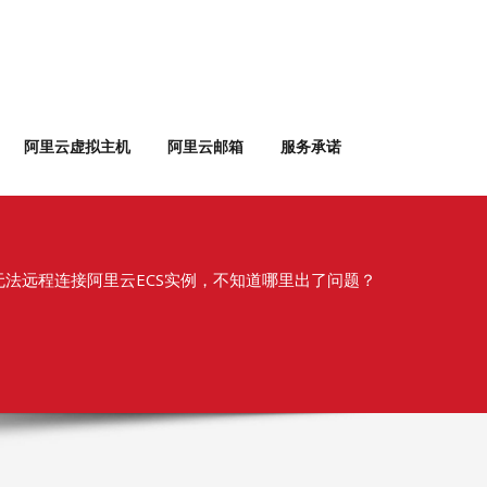
阿里云虚拟主机
阿里云邮箱
服务承诺
无法远程连接阿里云ECS实例，不知道哪里出了问题？