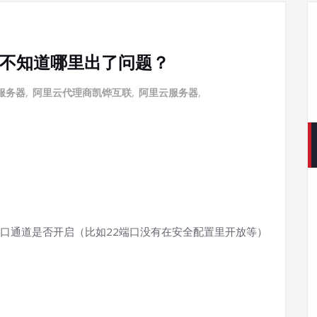
，不知道哪里出了问题？
服务器
,
阿里云代理商凯铧互联
,
阿里云服务器
,
口通道是否开启（比如22端口没有在安全配置里开放等）