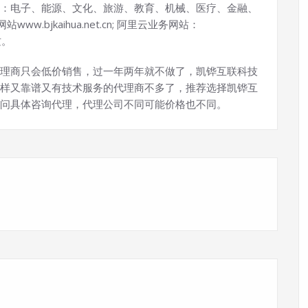
：电子、能源、文化、旅游、教育、机械、医疗、金融、
www.bjkaihua.net.cn; 阿里云业务网站：
质。
理商只会低价销售，过一年两年就不做了，凯铧互联科技
样又靠谱又有技术服务的代理商不多了，推荐选择凯铧互
问具体咨询代理，代理公司不同可能价格也不同。