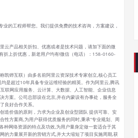
联专业的工程师帮您。我们提供免费的技术咨询，方案建议，
里云产品相关折扣、优惠或者是技术问题，请加下面的微
折上折优惠，新老用户均有!微信（电话）：158-0160-
称凯铧互联）由多名前阿里云资深技术专家创立,核心员工
员均是超过10年具备专业运维经验的精英。作为阿里云,腾讯
从事互联网应用服务、云计算、大数据、人工智能、企业信息
决方案。公司总部设在北京,并在内蒙设有办事处，服务全
了良好合作关系。
创造价值的原则，力求为企业及创业型团队 提供可靠、安
合性方案商,为用户获得优质服务的同时,秉承”专业规划、周
虑各种网络资源的特点及功效,为用户量身定做一套适合于其
网的力量展开新的营销方式,并大大缩短了项目实施周期,获