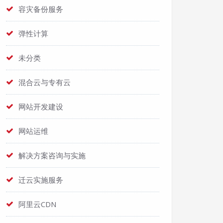
容灾备份服务
弹性计算
未分类
混合云与专有云
网站开发建设
网站运维
解决方案咨询与实施
迁云实施服务
阿里云CDN