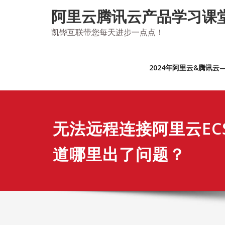
Skip
阿里云腾讯云产品学习课
to
content
凯铧互联带您每天进步一点点！
2024年阿里云&腾讯
无法远程连接阿里云EC
道哪里出了问题？