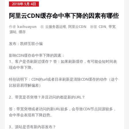
2018年 5月 4日
阿里云CDN缓存命中率下降的因素有哪些
作者
kaihuayun
在
云服务器运维
,
阿里云CDN
标签
CDN
,
带宽
,
源站
,
缓存
发布：凯铧互联小编
影响CDN缓存命中率下降的因素：
1、客户是否刷新过缓存？ 答：如果刷新缓存，有可能会短时间表
现命中率下降。
特别说明下：CDN的url或者目录刷新是清除CDN缓存的动作（这个
比较容易理解偏差）
2、带宽是否突增？并且访问的都是新的URL？
答：带宽突增或者访问的新URL较多，会导致CDN节点回源较多，
命中率会表现有下降趋势。
3、源站是否有新内容发布？