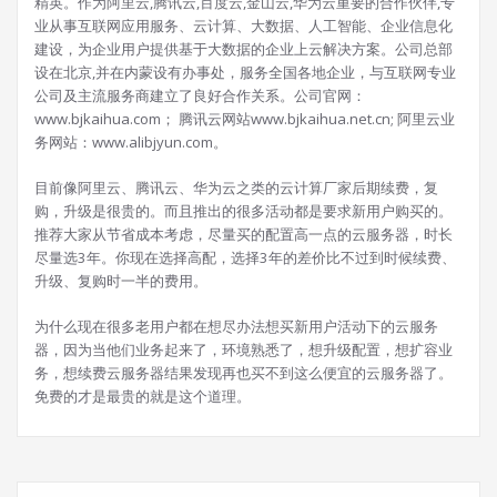
精英。作为阿里云,腾讯云,百度云,金山云,华为云重要的合作伙伴,专
业从事互联网应用服务、云计算、大数据、人工智能、企业信息化
建设，为企业用户提供基于大数据的企业上云解决方案。公司总部
设在北京,并在内蒙设有办事处，服务全国各地企业，与互联网专业
公司及主流服务商建立了良好合作关系。公司官网：
www.bjkaihua.com； 腾讯云网站www.bjkaihua.net.cn; 阿里云业
务网站：www.alibjyun.com。
目前像阿里云、腾讯云、华为云之类的云计算厂家后期续费，复
购，升级是很贵的。而且推出的很多活动都是要求新用户购买的。
推荐大家从节省成本考虑，尽量买的配置高一点的云服务器，时长
尽量选3年。你现在选择高配，选择3年的差价比不过到时候续费、
升级、复购时一半的费用。
为什么现在很多老用户都在想尽办法想买新用户活动下的云服务
器，因为当他们业务起来了，环境熟悉了，想升级配置，想扩容业
务，想续费云服务器结果发现再也买不到这么便宜的云服务器了。
免费的才是最贵的就是这个道理。