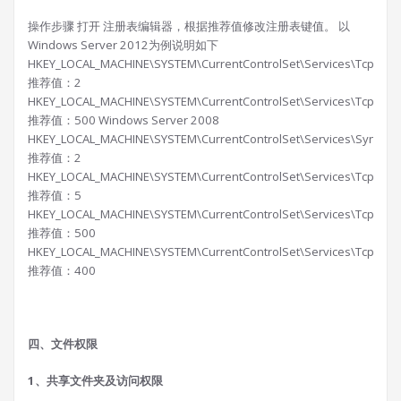
操作步骤 打开 注册表编辑器，根据推荐值修改注册表键值。 以
Windows Server 2012为例说明如下
HKEY_LOCAL_MACHINE\SYSTEM\CurrentControlSet\Services\Tcpip\Pa
推荐值：2
HKEY_LOCAL_MACHINE\SYSTEM\CurrentControlSet\Services\Tcpip\
推荐值：500 Windows Server 2008
HKEY_LOCAL_MACHINE\SYSTEM\CurrentControlSet\Services\SynAttac
推荐值：2
HKEY_LOCAL_MACHINE\SYSTEM\CurrentControlSet\Services\TcpMax
推荐值：5
HKEY_LOCAL_MACHINE\SYSTEM\CurrentControlSet\Services\TcpMax
推荐值：500
HKEY_LOCAL_MACHINE\SYSTEM\CurrentControlSet\Services\TcpMax
推荐值：400
四、文件权限
1、共享文件夹及访问权限