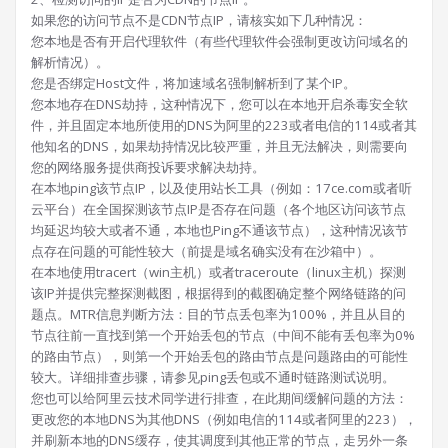
如果您的访问节点不是CDN节点IP，请核实如下几种情况：
您本地是否有开启代理软件（有些代理软件会强制更改访问域名的
解析情况）。
您是否绑定Host文件，将加速域名强制解析到了某个IP。
您本地存在DNS劫持，这种情况下，您可以在本地开启杀毒安全软
件，并且固定本地所使用的DNS为阿里的223或者电信的114或者其
他知名的DNS，如果劫持情况比较严重，并且无法解决，则需要向
您的网络服务提供商投诉要求解决劫持。
在本地ping该节点IP，以及使用站长工具（例如：17ce.com或者听
云平台）在全国探测该节点IP是否存在问题（各个地区访问该节点
均延迟均较大或者不通，本地也Ping不通该节点），这种情况该节
点存在问题的可能性较大（前提是域名确实没有在沙箱中）。
在本地使用tracert（win主机）或者traceroute（linux主机）探测
该IP并提供完整探测截图，根据得到的截图确定整个网络链路的问
题点。MTR信息判断方法：目的节点丢包率为100%，并且从目的
节点往前一直找到第一个开始丢包的节点（中间不能有丢包率为0%
的路由节点），则第一个开始丢包的路由节点是问题路由的可能性
较大。详细排查步骤，请参见ping丢包或不通时链路测试说明。
您也可以给阿里云技术同学进行排查，在此期间缓解问题的方法：
更改您的本地DNS为其他DNS（例如电信的114或者阿里的223），
并刷新本地的DNS缓存，使其调度到其他正常的节点，走另外一条