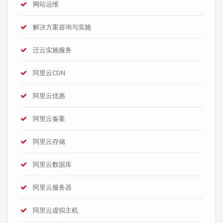
网站运维
解决方案咨询与实施
迁云实施服务
阿里云CDN
阿里云优惠
阿里云备案
阿里云存储
阿里云数据库
阿里云服务器
阿里云虚拟主机