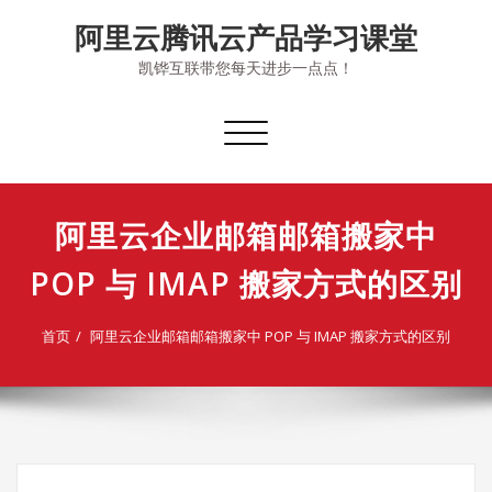
Skip
阿里云腾讯云产品学习课堂
to
content
凯铧互联带您每天进步一点点！
切
换
导
航
阿里云企业邮箱邮箱搬家中
POP 与 IMAP 搬家方式的区别
首页
阿里云企业邮箱邮箱搬家中 POP 与 IMAP 搬家方式的区别