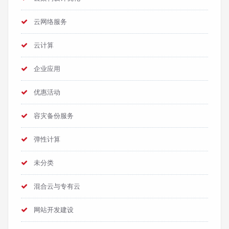
云网络服务
云计算
企业应用
优惠活动
容灾备份服务
弹性计算
未分类
混合云与专有云
网站开发建设