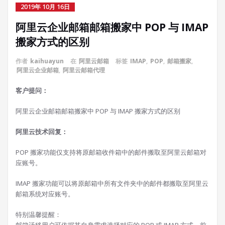
2019年 10月 16日
阿里云企业邮箱邮箱搬家中 POP 与 IMAP
搬家方式的区别
作者
kaihuayun
在
阿里云邮箱
标签
IMAP
,
POP
,
邮箱搬家
,
阿里云企业邮箱
,
阿里云邮箱代理
客户提问：
阿里云企业邮箱邮箱搬家中 POP 与 IMAP 搬家方式的区别
阿里云技术回复：
POP 搬家功能仅支持将原邮箱收件箱中的邮件搬取至阿里云邮箱对
应账号。
IMAP 搬家功能可以将原邮箱中所有文件夹中的邮件都搬取至阿里云
邮箱系统对应账号。
特别温馨提醒：