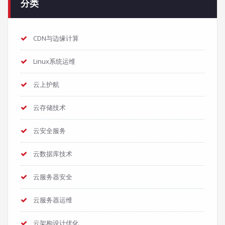
分类
CDN与边缘计算
Linux系统运维
云上护航
云存储技术
云安全服务
云数据库技术
云服务器安全
云服务器运维
云架构设计优化