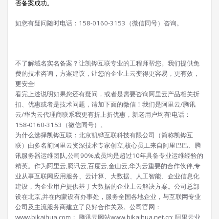
否
备案成功。
如您有疑问随时电话：158-0160-3153（微信同号）咨询。
不了解域名实名备案？让凯铧互联专业的工程师帮您。我们提供免
费的技术咨询，方案建议，让您的企业上云变得更容易，更有效，
更安全!
看完上述说明如果您还有疑问，或者是需要咨询阿里云产品相关折
扣、优惠或者是技术问题，请加下面的微信！我们是阿里云/腾讯
云/华为云代理商联系我更有折上折优惠，新老用户均有!电话：
158-0160-3153（微信同号）。
为什么选择凯铧互联：北京凯铧互联科技有限公司（简称凯铧互
联）由多名前阿里云资深技术专家创立,核心员工来自阿里巴巴、腾
讯服务器运维团队,公司90%成员均是超过10年具备专业运维经验的
精英。作为阿里云,腾讯云,百度云,金山云,华为云重要的合作伙伴,专
业从事互联网应用服务、云计算、大数据、人工智能、企业信息化
建设，为企业用户提供基于大数据的企业上云解决方案。公司总部
设在北京,并在内蒙设有办事处，服务全国各地企业，与互联网专业
公司及主流服务商建立了良好合作关系。公司官网：
www.bjkaihua.com； 腾讯云网站www.bjkaihua.net.cn; 阿里云业