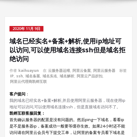
2020年 11月 9日
域名已经实名+备案+解析,使用ip地址可
以访问,可以使用域名连接ssh但是域名拒
绝访问
作者
kaihuayun
在
云服务器运维
,
阿里云备案
,
阿里云服务器
标签
IP
,
ssh
,
域名备案
,
域名实名
,
域名解析
,
阿里云产品折扣
,
阿里云代理商凯铧互联
客户提问
：
我的域名已经实名+备案+解析,并且使用阿里云服务器，现在使用ip
地址可以访问,可以使用域名连接ssh，但是直接域名访问不了。
凯铧互联客服回复：
首先确认服务器的配置是没有问题的。然后ping一下域名，看看ip
是不是服务器ip，备案成功一般要等缓存生效。如果24小时还不能
访问请在阿里云会员号下提交工单，让阿里的备案专员看下域名是