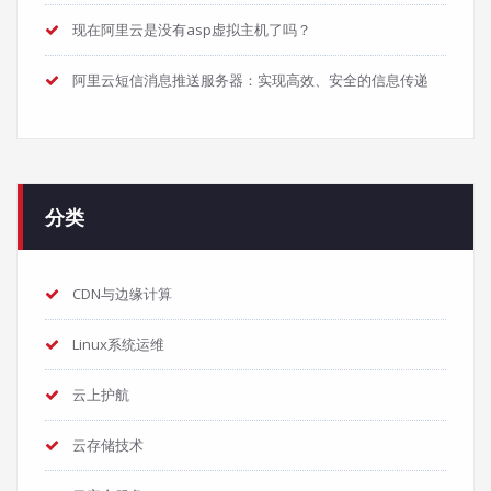
现在阿里云是没有asp虚拟主机了吗？
阿里云短信消息推送服务器：实现高效、安全的信息传递
分类
CDN与边缘计算
Linux系统运维
云上护航
云存储技术