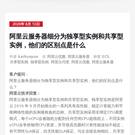
2020年 8月 13日
阿里云服务器细分为独享型实例和共享型
实例，他们的区别点是什么
作者
kaihuayun
在
阿里云优惠
,
阿里云服务器
标签
ECS
,
共享型实例
,
独享型实例
,
阿里云代理
,
阿里云优惠
,
阿里云服务器
客户提问
：
阿里云服务器细分为独享型实例和共享型实例，他们的区别点是什
么？
阿里云技术回复：
阿里云服务器细分为独享型实例和共享型实例。独享型实例是阿里
云 2016 年 9 月开始推出的一系列具有高性能、稳定计算能力和平
衡网络性能的实例规格族的总称。共享型实例采用非绑定CPU调度
模式，每个vCPU会被随机分配到任何空闲CPU超线程上，不同实例
vCPU会争抢物理CPU资源，并导致高负载时计算性能波动不稳定，
有可用性SLA保证，但无性能SLA保证。与企业级实例相比，共享型