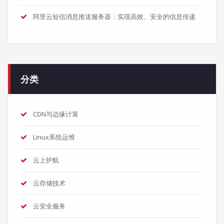
阿里云短信消息推送服务器：实现高效、安全的信息传递
分类
CDN与边缘计算
Linux系统运维
云上护航
云存储技术
云安全服务