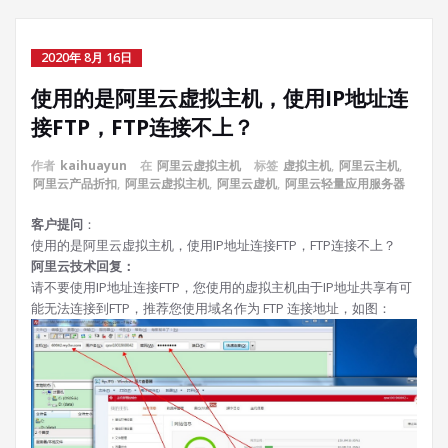
2020年 8月 16日
使用的是阿里云虚拟主机，使用IP地址连
接FTP，FTP连接不上？
作者
kaihuayun
在
阿里云虚拟主机
标签
虚拟主机
,
阿里云主机
,
阿里云产品折扣
,
阿里云虚拟主机
,
阿里云虚机
,
阿里云轻量应用服务器
客户提问
：
使用的是阿里云虚拟主机，使用IP地址连接FTP，FTP连接不上？
阿里云技术回复：
请不要使用IP地址连接FTP，您使用的虚拟主机由于IP地址共享有可
能无法连接到FTP，推荐您使用域名作为 FTP 连接地址，如图：