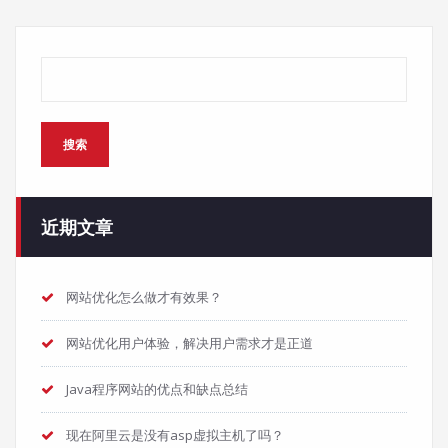
搜索
搜索
近期文章
网站优化怎么做才有效果？
网站优化用户体验，解决用户需求才是正道
Java程序网站的优点和缺点总结
现在阿里云是没有asp虚拟主机了吗？