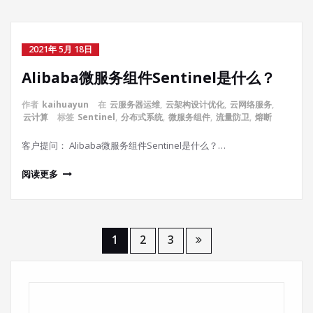
2021年 5月 18日
Alibaba微服务组件Sentinel是什么？
作者
kaihuayun
在
云服务器运维
,
云架构设计优化
,
云网络服务
,
云计算
标签
Sentinel
,
分布式系统
,
微服务组件
,
流量防卫
,
熔断
客户提问： Alibaba微服务组件Sentinel是什么？…
阅读更多
文
1
2
3
章
搜索
分