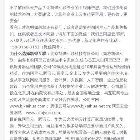
不了解阿里云产品？让凯铧互联专业的工程师帮您。我们提供免费
的技术咨询，方案建议，让您的企业上云变得更容易，更有效，更
安全!
看完上述说明如果您还有疑问，或者是需要咨询阿里云产品相关折
扣、优惠或者是技术问题，请加下面的微信！我们是阿里云/腾讯
云/华为云代理商联系我更有折上折优惠，新老用户均有!电话：
158-0160-3153（微信同号）。
为什么选择凯铧互联：
北京凯铧互联科技有限公司（简称凯铧互
联）由多名前阿里云资深技术专家创立,核心员工来自阿里巴巴、腾
讯服务器运维团队,公司90%成员均是超过10年具备专业运维经验的
精英。作为阿里云,腾讯云,百度云,金山云,华为云重要的合作伙伴,专
业从事互联网应用服务、云计算、大数据、人工智能、企业信息化
建设，为企业用户提供基于大数据的企业上云解决方案。公司总部
设在北京,并在内蒙设有办事处，服务全国各地企业，与互联网专业
公司及主流服务商建立了良好合作关系。公司官网：
www.bjkaihua.com； 腾讯云网站www.bjkaihua.net.cn; 阿里云业
务网站：www.alibjyun.com。
目前像阿里云、腾讯云、华为云之类的云计算厂家后期续费，复
购，升级是很贵的。而且推出的很多活动都是要求新用户购买的。
推荐大家从节省成本考虑，尽量买的配置高一点的云服务器，时长
尽量选3年。你现在选择高配，选择3年的差价比不过到时候续费、