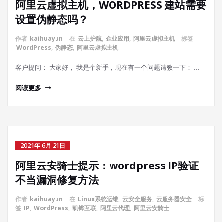
阿里云虚拟主机，WORDPRESS 建站需要
设置伪静态吗？
作者
kaihuayun
在
云上护航
,
企业应用
,
阿里云虚拟主机
标签
WordPress
,
伪静态
,
阿里云虚拟主机
客户提问： 大家好， 我是个新手，现在有一个问题请教一下： …
阅读更多
2021年 6月 21日
阿里云安骑士提示：wordpress IP验证
不当漏洞修复方法
作者
kaihuayun
在
Linux系统运维
,
云安全服务
,
云服务器安全
标
签
IP
,
WordPress
,
凯铧互联
,
阿里云代理
,
阿里云安骑士