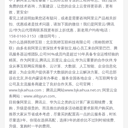
不了解阿里云域名备案？让凯铧互联专业的工程师帮您。我们提供
免费的技术咨询，方案建议，让您的企业上云变得更容易，更有
效，更安全!
看完上述说明如果您还有疑问，或者是需要咨询阿里云产品相关折
扣、优惠或者是技术问题，请加下面的微信！我们是阿里云/腾讯
云/华为云代理商联系我更有折上折优惠，新老用户均有!电话：
158-0160-3153（微信同号）。
为什么选择凯铧互联：北京凯铧互联科技有限公司（简称凯铧互
联）由多名前阿里云资深技术专家创立,核心员工来自阿里巴巴、腾
讯服务器运维团队,公司90%成员均是超过10年具备专业运维经验的
精英。作为阿里云,腾讯云,百度云,金山云,华为云重要的合作伙伴,专
业从事互联网应用服务、云计算、大数据、人工智能、企业信息化
建设，为企业用户提供基于大数据的企业上云解决方案。公司总部
设在北京,并在内蒙设有办事处，服务全国各地企业，与互联网专业
公司及主流服务商建立了良好合作关系。公司官网：
www.bjkaihua.com； 腾讯云网站www.bjkaihua.net.cn; 阿里云业
务网站：www.alibjyun.com。
目前像阿里云、腾讯云、华为云之类的云计算厂家后期续费，复
购，升级是很贵的。而且推出的很多活动都是要求新用户购买的。
推荐大家从节省成本考虑，尽量买的配置高一点的云服务器，时长
尽量选3年。你现在选择高配，选择3年的差价比不过到时候续费、
升级、复购时一半的费用。