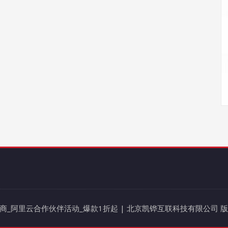
阿里云代理商_阿里云合作伙伴活动_爆款1折起 | 北京凯铧互联科技有限公司