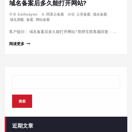
域名备案后多久能打开网站?
作者
kaihuayun
在
阿里云备案
标签
公安备案
,
域名备案
,
域名屏蔽
,
备案
,
网站备案
客户提问： 域名备案后多久能打开网站? 凯铧互联客服回复： …
阅读更多
搜索
搜索
近期文章