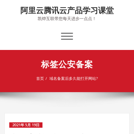
Skip
阿里云腾讯云产品学习课堂
to
content
凯铧互联带您每天进步一点点！
切
换
导
航
标签公安备案
首页
域名备案后多久能打开网站?
2021年 5月 19日