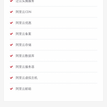
迁云实施服务
阿里云CDN
阿里云优惠
阿里云备案
阿里云存储
阿里云数据库
阿里云服务器
阿里云虚拟主机
阿里云邮箱