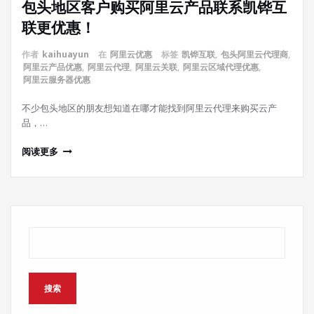
包头地区客户购买阿里云产品联系凯铧互
联更优惠！
作者
kaihuayun
在
阿里云优惠
标签
凯铧互联
,
包头阿里云代理商
,
阿里云产品优惠
,
阿里云代理
,
阿里云关联
,
阿里云区域代理优惠
,
阿里云服务器优惠
不少包头地区的朋友想知道在哪才能找到阿里云代理来购买云产
品，…
阅读更多
搜索
搜索