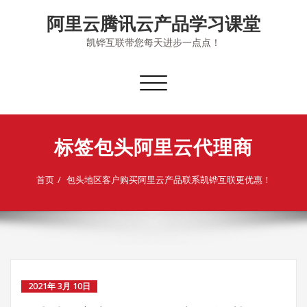
Skip
阿里云腾讯云产品学习课堂
to
content
凯铧互联带您每天进步一点点！
切
换
导
航
标签包头阿里云代理商
首页
包头地区客户购买阿里云产品联系凯铧互联更优惠！
2021年 3月 10日