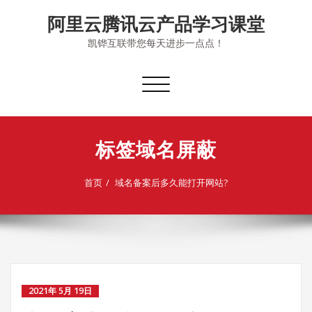
Skip
阿里云腾讯云产品学习课堂
to
content
凯铧互联带您每天进步一点点！
切
换
导
航
标签域名屏蔽
首页
域名备案后多久能打开网站?
2021年 5月 19日