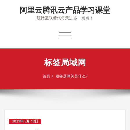
Skip
阿里云腾讯云产品学习课堂
to
content
凯铧互联带您每天进步一点点！
切
换
导
航
标签局域网
首页
服务器网关是什么?
2021年 5月 12日