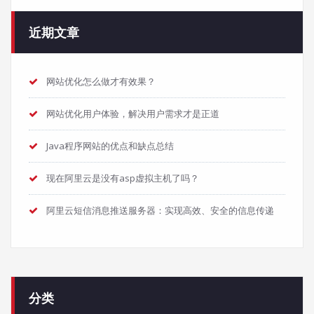
近期文章
网站优化怎么做才有效果？
网站优化用户体验，解决用户需求才是正道
Java程序网站的优点和缺点总结
现在阿里云是没有asp虚拟主机了吗？
阿里云短信消息推送服务器：实现高效、安全的信息传递
分类