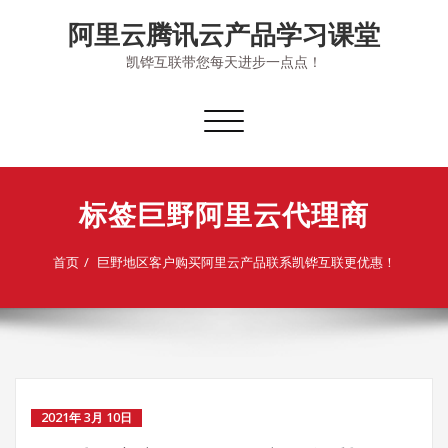
Skip
阿里云腾讯云产品学习课堂
to
content
凯铧互联带您每天进步一点点！
切
换
导
航
标签巨野阿里云代理商
首页
巨野地区客户购买阿里云产品联系凯铧互联更优惠！
2021年 3月 10日