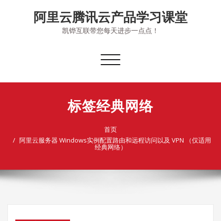
Skip
阿里云腾讯云产品学习课堂
to
content
凯铧互联带您每天进步一点点！
切
换
导
航
标签经典网络
首页
阿里云服务器 Windows实例配置路由和远程访问以及 VPN （仅适用
经典网络）