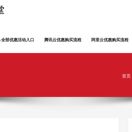
堂
云—全部优惠活动入口
腾讯云优惠购买流程
阿里云优惠购买流程
首页