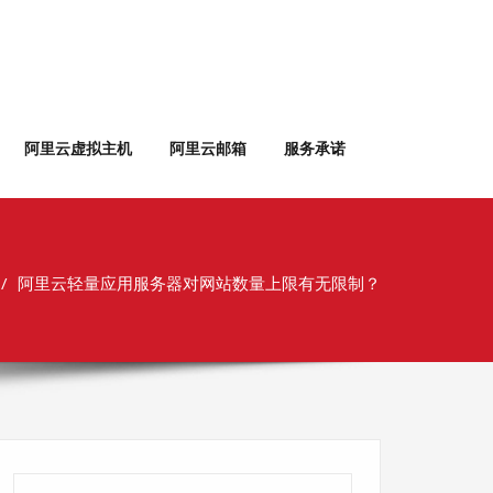
阿里云虚拟主机
阿里云邮箱
服务承诺
阿里云轻量应用服务器对网站数量上限有无限制？
搜索