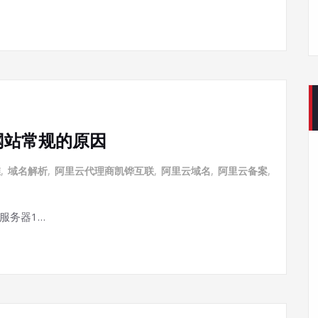
网站常规的原因
维
,
域名解析
,
阿里云代理商凯铧互联
,
阿里云域名
,
阿里云备案
,
G服务器1…