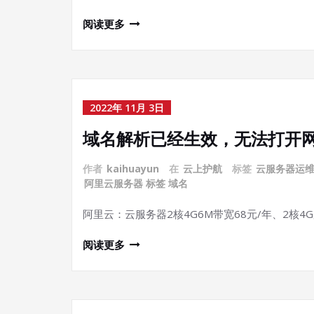
阅读更多
2022年 11月 3日
域名解析已经生效，无法打开
作者
kaihuayun
在
云上护航
标签
云服务器运
阿里云服务器 标签 域名
阿里云：云服务器2核4G6M带宽68元/年、2核4
阅读更多