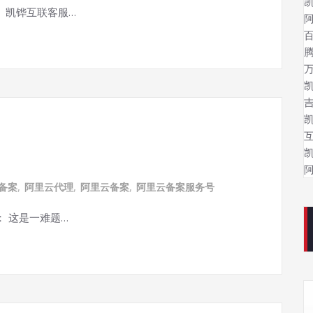
 凯铧互联客服…
备案
,
阿里云代理
,
阿里云备案
,
阿里云备案服务号
： 这是一难题…