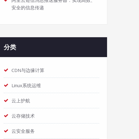
阿里云短信消息推送服务器：实现高效、
安全的信息传递
分类
CDN与边缘计算
Linux系统运维
云上护航
云存储技术
云安全服务