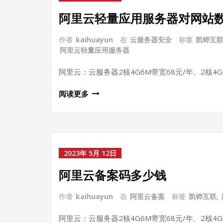
阿里云轻量应用服务器对网站
作者
kaihuayun
在
云服务器安全
标签
凯铧互
阿里云轻量应用服务器
阿里云：云服务器2核4G6M带宽68元/年、2核4
阅读更多
2023年 5月 12日
阿里云备案码多少钱
作者
kaihuayun
在
阿里云备案
标签
凯铧互联
,
阿里云：云服务器2核4G6M带宽68元/年、2核4