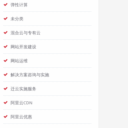
弹性计算
未分类
混合云与专有云
网站开发建设
网站运维
解决方案咨询与实施
迁云实施服务
阿里云CDN
阿里云优惠