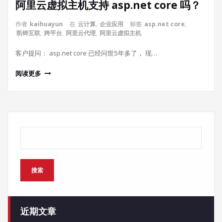
阿里云虚拟主机支持 asp.net core 吗？
作者
kaihuayun
在
云计算
,
企业应用
标签
asp.net core
,
凯铧互联
,
跨平台
,
阿里云代理
,
阿里云虚拟主机
客户提问： asp.net core 已经问世5年多了， 现…
阅读更多
搜索
搜索
近期文章