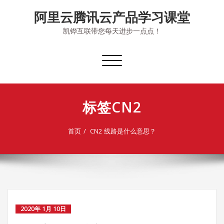
Skip
阿里云腾讯云产品学习课堂
to
content
凯铧互联带您每天进步一点点！
切
换
导
航
标签CN2
首页
CN2 线路是什么意思？
2020年 1月 10日