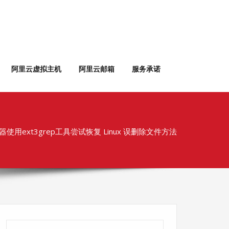
阿里云虚拟主机
阿里云邮箱
服务承诺
使用ext3grep工具尝试恢复 Linux 误删除文件方法
搜索