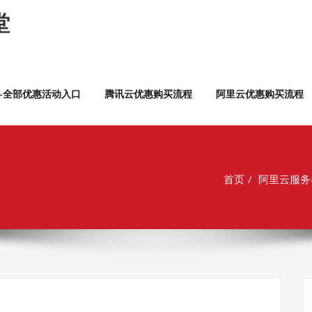
堂
云—全部优惠活动入口
腾讯云优惠购买流程
阿里云优惠购买流程
首页
阿里云服务器