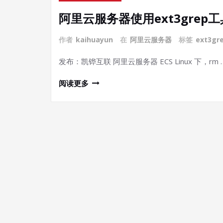
阿里云服务器使用ext3grep工
作者
kaihuayun
在
阿里云服务器
标签
ext3gr
发布：凯铧互联 阿里云服务器 ECS Linux 下，rm 
阅读更多