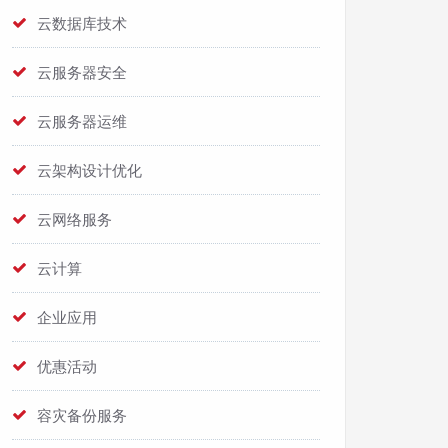
云数据库技术
云服务器安全
云服务器运维
云架构设计优化
云网络服务
云计算
企业应用
优惠活动
容灾备份服务