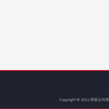
Copyright © 2022 