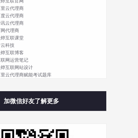
凯铧互联官网
阿里云代理商
百度云代理商
腾讯云代理商
万网代理商
凯铧互联课堂
吉云科技
凯铧互联博客
互联网运营笔记
凯铧互联网站设计
阿里云代理商赋能考试题库
加微信好友了解更多