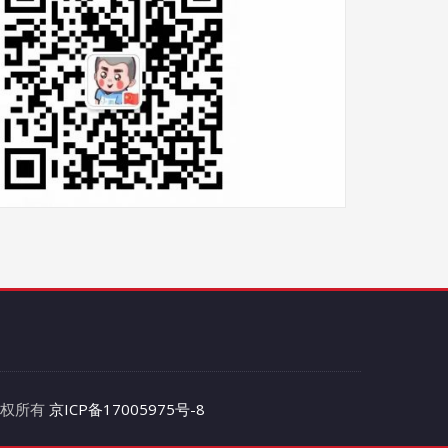
 版权所有
京ICP备17005975号-8