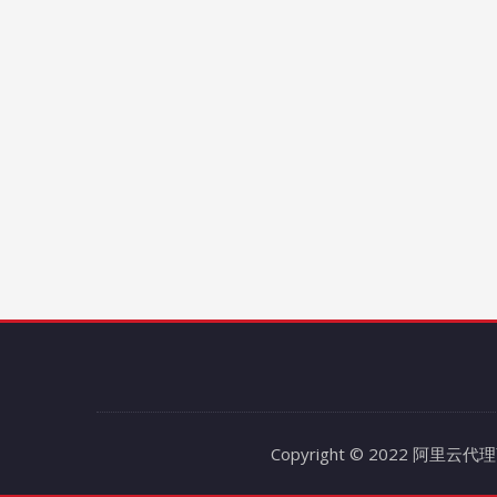
Copyright © 2022 