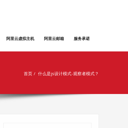
阿里云虚拟主机
阿里云邮箱
服务承诺
首页
什么是js设计模式-观察者模式？
搜索