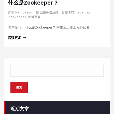
什么是Zookeeper？
作者
kaihuayun
在
云服务器运维
标签
ECS
,
Java
,
jsp
,
Zookeeper
,
凯铧互联
客户提问： 什么是Zookeeper？ 阿里云运维工程师回复…
阅读更多
搜索
搜索
近期文章