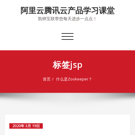
Skip
阿里云腾讯云产品学习课堂
to
content
凯铧互联带您每天进步一点点！
切
换
导
航
标签jsp
首页
什么是Zookeeper？
2020年 3月 19日