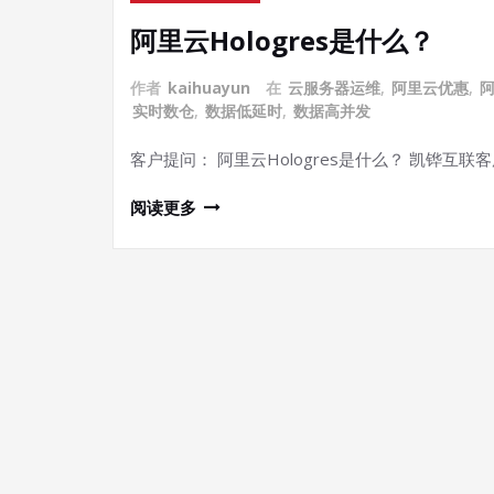
阿里云Hologres是什么？
作者
kaihuayun
在
云服务器运维
,
阿里云优惠
,
实时数仓
,
数据低延时
,
数据高并发
客户提问： 阿里云Hologres是什么？ 凯铧互联
阅读更多