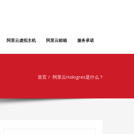
阿里云虚拟主机
阿里云邮箱
服务承诺
首页
阿里云Hologres是什么？
搜索