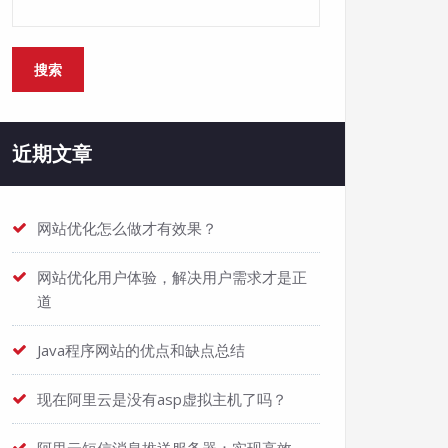
搜索
近期文章
网站优化怎么做才有效果？
网站优化用户体验，解决用户需求才是正
道
Java程序网站的优点和缺点总结
现在阿里云是没有asp虚拟主机了吗？