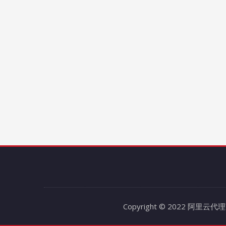
Copyright © 2022 