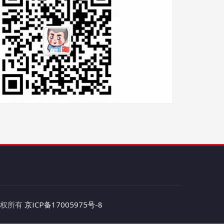
 版权所有
京ICP备17005975号-8