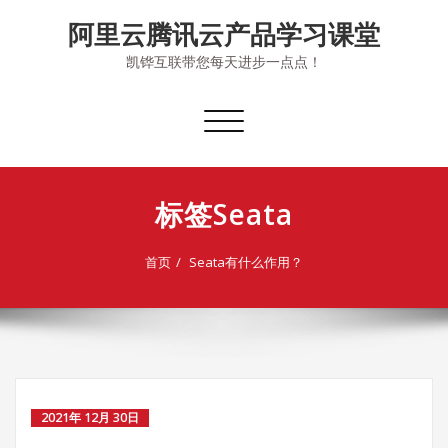
Skip
阿里云腾讯云产品学习课堂
to
content
凯铧互联带您每天进步一点点！
切
换
导
航
标签Seata
首页
Seata有什么作用？
2021年 12月 30日