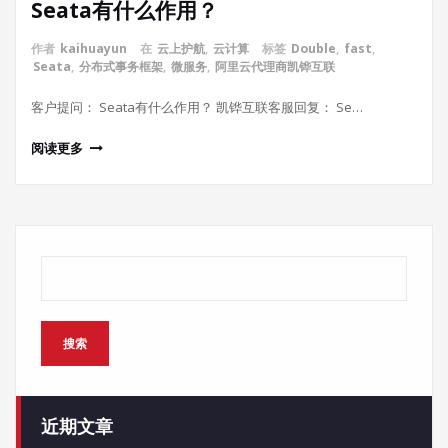
Seata有什么作用？
作者
kaihuayun
在
云上护航
,
云计算
标签
Double
,
fast
,
Seata
,
分布式事务框架
,
微服务
,
阿里云代理商凯铧互联
客户提问： Seata有什么作用？ 凯铧互联客服回复： Se…
阅读更多
搜索
搜索
近期文章