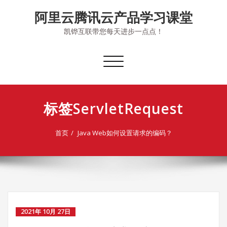
Skip
阿里云腾讯云产品学习课堂
to
content
凯铧互联带您每天进步一点点！
切
换
导
航
标签ServletRequest
首页
Java Web如何设置请求的编码？
2021年 10月 27日