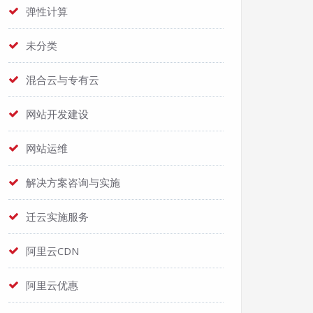
弹性计算
未分类
混合云与专有云
网站开发建设
网站运维
解决方案咨询与实施
迁云实施服务
阿里云CDN
阿里云优惠