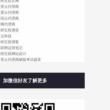
凯铧互联官网
阿里云代理商
百度云代理商
腾讯云代理商
万网代理商
凯铧互联课堂
吉云科技
凯铧互联博客
互联网运营笔记
凯铧互联网站设计
阿里云代理商赋能考试题库
加微信好友了解更多