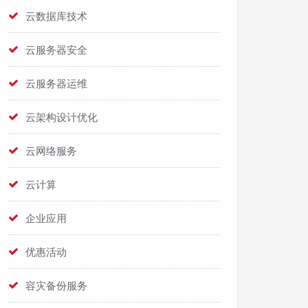
云数据库技术
云服务器安全
云服务器运维
云架构设计优化
云网络服务
云计算
企业应用
优惠活动
容灾备份服务