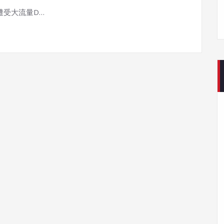
遭受大流量D…