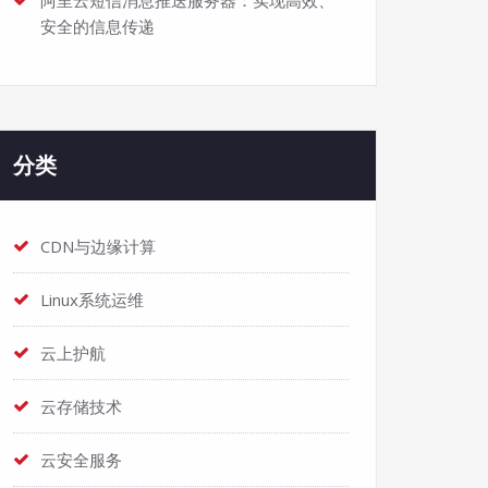
阿里云短信消息推送服务器：实现高效、
安全的信息传递
分类
CDN与边缘计算
Linux系统运维
云上护航
云存储技术
云安全服务