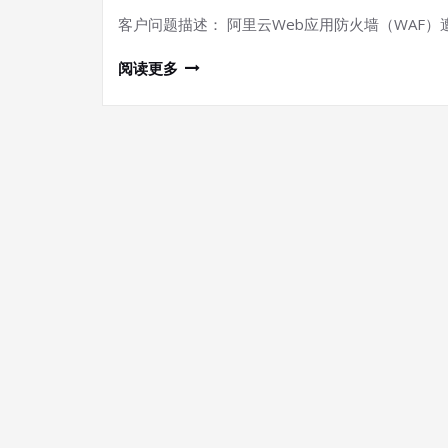
客户问题描述： 阿里云Web应用防火墙（WAF）
阅读更多