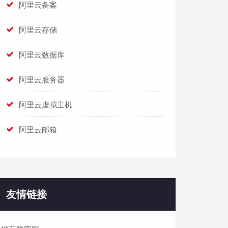
阿里云备案
阿里云存储
阿里云数据库
阿里云服务器
阿里云虚拟主机
阿里云邮箱
友情链接