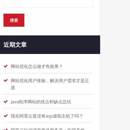
搜索
近期文章
网站优化怎么做才有效果？
网站优化用户体验，解决用户需求才是正
道
Java程序网站的优点和缺点总结
现在阿里云是没有asp虚拟主机了吗？