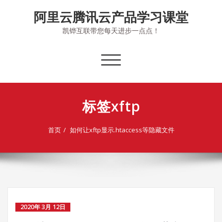
Skip
阿里云腾讯云产品学习课堂
to
content
凯铧互联带您每天进步一点点！
切
换
导
航
标签xftp
首页
如何让xftp显示.htaccess等隐藏文件
2020年 3月 12日