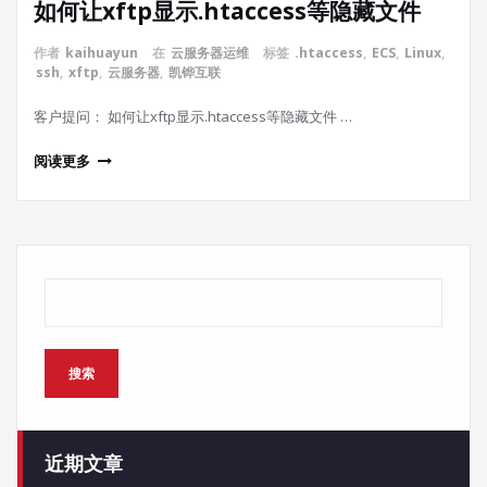
如何让xftp显示.htaccess等隐藏文件
作者
kaihuayun
在
云服务器运维
标签
.htaccess
,
ECS
,
Linux
,
ssh
,
xftp
,
云服务器
,
凯铧互联
客户提问： 如何让xftp显示.htaccess等隐藏文件 …
阅读更多
搜索
搜索
近期文章