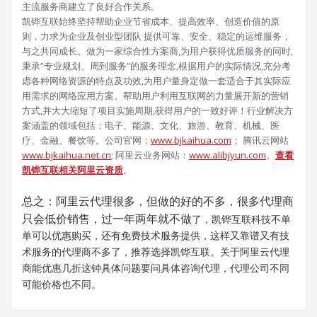
主流服务商建立了良好合作关系。
凯铧互联始终坚持帮助企业节省成本、提高效率、创造价值的原
则，力求为企业及创业型团队 提供可靠、安全、稳定的运维服务，
与之共同成长。做为一家综合性方案商,为用户获得优质服务的同时,
秉承”专业规划、周到服务”的服务理念,根据用户的实际情况,充分考
虑各种网络资源的特点及功效,为用户量身定做一套适合于其实际应
用需求的网络应用方案。帮助用户利用互联网的力量展开新的营销
方式,并大大缩短了项目实施周期,获得用户的一致好评！行业解决方
案涵盖的领域包括：电子、能源、文化、旅游、教育、机械、医
疗、金融、餐饮等。公司官网：
www.bjkaihua.com
； 腾讯云网站
www.bjkaihua.net.cn
;
阿里云业务网站：
www.alibjyun.com
。
查看
凯铧互联相关阿里云资质
。
总之：阿里云代理很多，但做的好的不多，很多代理商
只会低价销售，过一年两年就不做
了，凯铧互联科技不单
单可以优惠购买，还有免费技术服务提供，这样又靠谱又有技
术服务的代理商不多了，推荐选择凯铧互联。关于阿里云代理
商能优惠几折这钟具体问题要问具体咨询代理，代理公司不同
可能价格也不同。