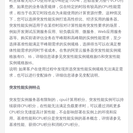
时意味着无论CPU使用率是0%还是100%，您都需要为整个vCPU付
费。如果您的业务场景规律，仅在特定的时段有较高的CPU性能需
求，相当于在其它时段也在为未能使用的计算资源付费。这种情况
下，您可以选择突发性能实例打造高性价比、经济实用的服务器。
突发性能实例适用于在某些时段对计算性能有突发性要求的场景，
例如开发测试压测服务应用、轻负载应用、微服务、Web应用服务
器等。购买前请评估业务在平峰期和高峰期的实例性能需求，至少
选择基准性能满足平峰期需求的实例规格，选择得当可以在满足整
体性能需求的同时节省成本。在售的阿里云服务器突发性能实例规
格族有t5、t6，详细信息请参见突发性能实例规格族t5和突发性能
实例规格族t6。
说明: 如果客户在使用过程中发现所选突发性能实例规格无法满足需
求，也可以进行变配操作，详细信息请参见变配说明。
突发性能实例特点
突发型实例服务器有限制的，cpu计算用积分。突发性能实例可以持
续获得CPU积分，在性能无法满足负载要求时，可以通过消耗更多
CPU积分无缝提高计算性能，不会影响部署在实例上的环境和应
用。基准性能和CPU积分是突发性能实例的基本概念，详情请参见
基准性能、获得CPU积分和消耗CPU积分。