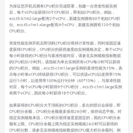
为保证您开机后拥有CPU积分完成部署，创建一台突发性能实例
后，每个vCPU会获得30个CPU积分，即初始CPU积分。例如，
ecs.t5-lc1m2.large配有2个vCPU，新建实例拥有60个初始CPU积
分。ecs.t5-c1m1.xlarge配有4个vCPU，新建实例拥有120个初始
CPU积分。
突发性能实例开机后即消耗CPU积分维持计算性能，同时按固定速
度获得CPU积分，CPU积分的获得速度由实例规格决定，单个vCPU
每小时获得的CPU积分与基准性能对应，请参见实例规格指标数据
的CPU积分/小时列，该指标为单台实例所有vCPU每小时可以获得
的CPU积分。例如，ecs.t5-c1m1.large实例的基准性能为15%，表
示每小时单vCPU持续获得CPU积分，可以供该vCPU以使用率15%
运行1小时，以使用率100%运行9分钟（60*15%）。与基准性能
对应，每个vCPU每小时获得9个CPU积分，ecs.t5-c1m1.large实例
有两个vCPU，因此每小时获得18个CPU积分。
如果获得的CPU积分大于消耗的CPU积分，多出的部分会保留，即
CPU积分余额，CPU积分余额最多保存24小时，保持动态平衡。对
指定实例规格来说，CPU积分获得速度是固定的，因此CPU积分余
额有上限。CPU积分余额上限为指定实例规格24小时可以获得的
CPU积分数，请参见实例规格指标数据的CPU最大积分余额列。例