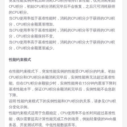
突发性能实例开机后即消耗CPU积分维持计算性能，优先消耗初始
CPU积分，初始CPU积分消耗完毕后不会恢复，之后只可消耗获得
的CPU积分。
当CPU使用率低于基准性能时，消耗的CPU积分少于获得的CPU积
分，CPU积分余额逐渐增加。
当CPU使用率等于基准性能时，消耗的CPU积分等于获得的CPU积
分，CPU积分余额保持不变。
当CPU使用率高于基准性能时，消耗的CPU积分大于获得的CPU积
分，CPU积分余额逐渐减少。
性能约束模式
在性能约束模式下，突发性能实例的性能受CPU积分的约束。初始
CPU积分和CPU积分余额消耗完毕后，实例性能将无法超过基准性
能。但在CPU积分余额较少时，实例性能将在15分钟内逐渐下降到
基准性能水平，保证CPU积分余额消耗完毕后，实例性能不会急剧
下降。
说明 性能约束模式下的实例性能和CPU积分的关系，请参见CPU积
分变化示例。
性能约束模式适用于负载稳定，CPU使用率不会长时间超过基准性
能，偶尔需要提高计算性能完成工作的场景，例如轻量级的Web服
务器、开发测试环境、中低性能数据库等。